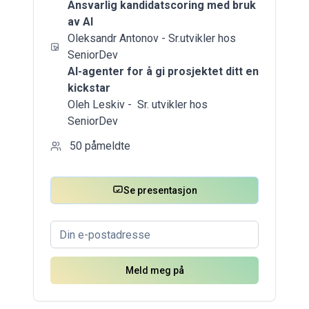
Ansvarlig kandidatscoring med bruk
av AI
Oleksandr Antonov - Sr.utvikler hos
SeniorDev
AI-agenter for å gi prosjektet ditt en
kickstar
Oleh Leskiv - Sr. utvikler hos
SeniorDev
50
påmeldte
Se presentasjon
Meld meg på