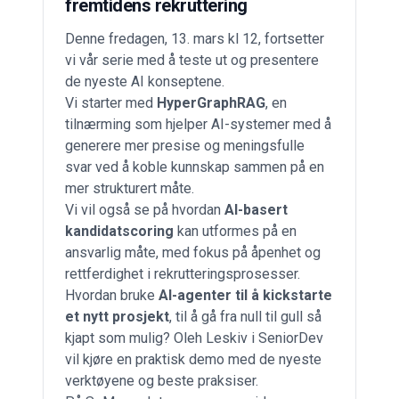
fremtidens rekruttering
Denne fredagen, 13. mars kl 12, fortsetter
vi vår serie med å teste ut og presentere
de nyeste AI konseptene.
Vi starter med
HyperGraphRAG
, en
tilnærming som hjelper AI-systemer med å
generere mer presise og meningsfulle
svar ved å koble kunnskap sammen på en
mer strukturert måte.
Vi vil også se på hvordan
AI-basert
kandidatscoring
kan utformes på en
ansvarlig måte, med fokus på åpenhet og
rettferdighet i rekrutteringsprosesser.
Hvordan bruke
AI-agenter til å kickstarte
et nytt prosjekt
, til å gå fra null til gull så
kjapt som mulig? Oleh Leskiv i SeniorDev
vil kjøre en praktisk demo med de nyeste
verktøyene og beste praksiser.