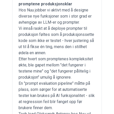
promptene produksjonsklar
Hos Nuu jobber vi aktivt med å designe
diverse nye funksjoner som i stor grad er
avhengige av LLM-er og prompter.
Vi innså raskt at å deploye prompter til
produksjon føltes som å produksjonssette
kode som ikke er testet - hver justering så
ut til å fikse én ting, mens den i stillhet
ødela en annen.
Etter hvert som promptenes kompleksitet
økte, ble gapet mellom "det fungerer i
testene mine" og "det fungerer pålitelig i
produksjon" umulig å ignorere.
En "prompt evaluation pipeline" måtte på
plass, som sørger for at automatiserte
tester kan brukes på AI funksjonalitet - slik
at regression feil blir fanget opp før
brukere finner dem.
Tech lead Oleksandr Antonov hos Nuu vil