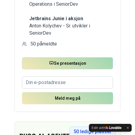
Operations i SeniorDev
Jetbrains Junie i aksjon
Anton Kolychev - Sr. utvikler i
SeniorDev
50
påmeldte
Se presentasjon
Meld meg på
Edit with
50
ledige plasser