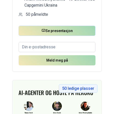
Capgemini Ukraina
50
påmeldte
Se presentasjon
Meld meg på
50
ledige plasser