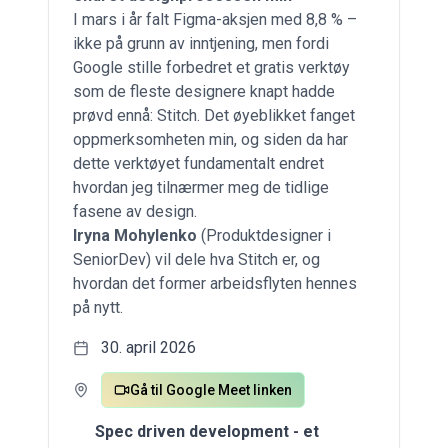
I mars i år falt Figma-aksjen med 8,8 % –
ikke på grunn av inntjening, men fordi
Google stille forbedret et gratis verktøy
som de fleste designere knapt hadde
prøvd ennå: Stitch. Det øyeblikket fanget
oppmerksomheten min, og siden da har
dette verktøyet fundamentalt endret
hvordan jeg tilnærmer meg de tidlige
fasene av design.
Iryna Mohylenko
(Produktdesigner i
SeniorDev) vil dele hva Stitch er, og
hvordan det former arbeidsflyten hennes
på nytt.
30. april 2026
Gå til Google Meet linken
Spec driven development - et