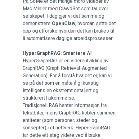
På SoMe er det mange moro
videoer
av
Mac Minier med ClawdBot som tar over
selskapet. I dag gjør vi det samme og
demonstrere
OpenClaw
, hvordan sette det
opp og utforske hvordan det kan brukes til
å automatisere daglige arbeidsprosesser.
HyperGraphRAG: Smartere AI
HyperGraphRAG er en videreutvikling av
GraphRAG (Graph Retrieval-Augmented
Generation). For å forstå hva det er, kan vi
se på det som en måte å gi kunstig
intelligens en ekstremt detaljert og
strukturert hukommelse.
Tradisjonell RAG henter informasjon fra
tekstbiter, mens GraphRAG kobler sammen
entiteter (som personer, steder og
konsepter) i et nettverk. HyperGraphRAG
tar dette ett steg videre ved å bruke