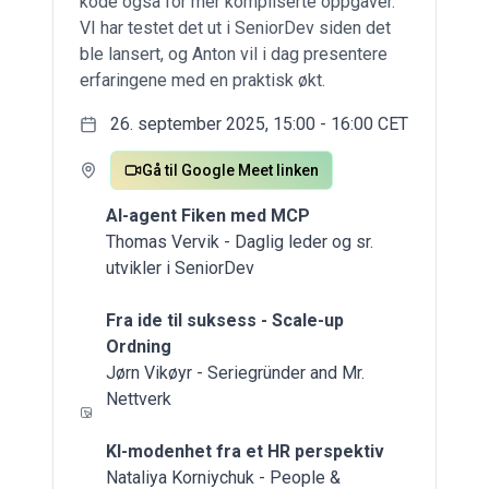
kode også for mer kompliserte oppgaver.
VI har testet det ut i SeniorDev siden det
ble lansert, og Anton vil i dag presentere
erfaringene med en praktisk økt.
26. september 2025, 15:00 - 16:00 CET
Gå til Google Meet linken
AI-agent Fiken med MCP
Thomas Vervik - Daglig leder og sr.
utvikler i SeniorDev
Fra ide til suksess - Scale-up
Ordning
Jørn Vikøyr - Seriegründer and Mr.
Nettverk
KI-modenhet fra et HR perspektiv
Nataliya Korniychuk - People &