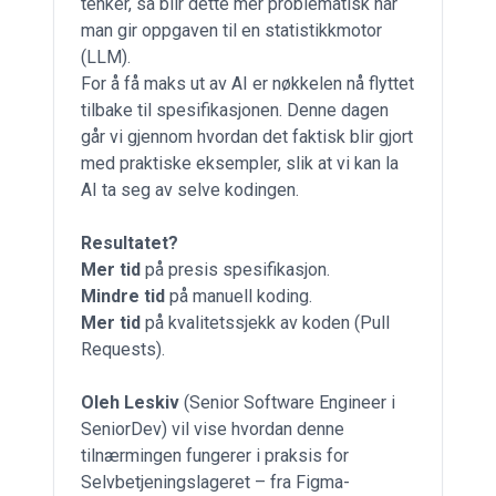
tenker, så blir dette mer problematisk når
man gir oppgaven til en statistikkmotor
(LLM).
For å få maks ut av AI er nøkkelen nå flyttet
tilbake til spesifikasjonen. Denne dagen
går vi gjennom hvordan det faktisk blir gjort
med praktiske eksempler, slik at vi kan la
AI ta seg av selve kodingen.
Resultatet?
Mer tid
på presis spesifikasjon.
Mindre tid
på manuell koding.
Mer tid
på kvalitetssjekk av koden (Pull
Requests).
Oleh Leskiv
(Senior Software Engineer i
SeniorDev) vil vise hvordan denne
tilnærmingen fungerer i praksis for
Selvbetjeningslageret – fra Figma-