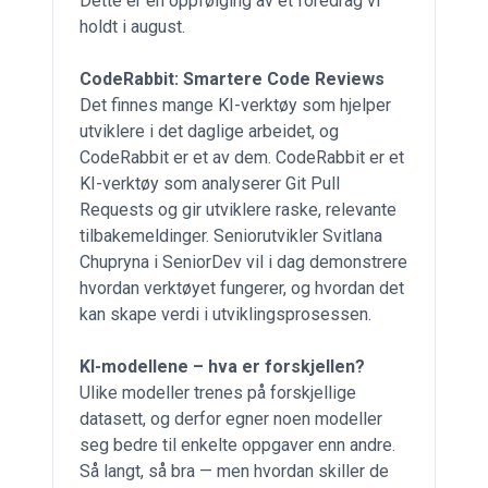
Dette er en oppfølging av et foredrag vi
holdt i
august
.
CodeRabbit: Smartere Code Reviews
Det finnes mange KI-verktøy som hjelper
utviklere i det daglige arbeidet, og
CodeRabbit er et av dem. CodeRabbit er et
KI-verktøy som analyserer Git Pull
Requests og gir utviklere raske, relevante
tilbakemeldinger. Seniorutvikler Svitlana
Chupryna i SeniorDev vil i dag demonstrere
hvordan verktøyet fungerer, og hvordan det
kan skape verdi i utviklingsprosessen.
KI-modellene – hva er forskjellen?
Ulike modeller trenes på forskjellige
datasett, og derfor egner noen modeller
seg bedre til enkelte oppgaver enn andre.
Så langt, så bra — men hvordan skiller de