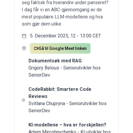
seg faktisk fra hverandre under panseret?
I dag får vi en ABC-gjennomgang av de
mest populære LLM-modellene og hva
som gjør dem ulike.
5. December 2025, 12 - 13:00 CET
Gå til Google Meet linken
Dokumentsøk med RAG
Grigory Belous - Seniorutvikler hos
SeniorDev
CodeRabbit: Smartere Code
Reviews
Svitlana Chupryna - Seniorutvikler hos
SeniorDev
KI-modellene – hva er forskjellen?
Artem Miroshnychenko - KI-utvikler hos